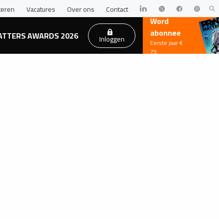
teren
Vacatures
Over ons
Contact
Word
abonnee
ATTERS AWARDS 2026
Inloggen
Eerste jaar €
75