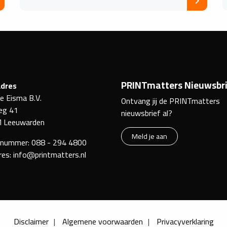
PRINTmatters Nieuwsbri
dres
ke Eisma B.V.
Ontvang jij de PRINTmatters
eg 41
nieuwsbrief al?
 Leeuwarden
Meld je aan
nnummer:
088 - 294 4800
res:
info@printmatters.nl
Disclaimer
Algemene voorwaarden
Privacyverklaring