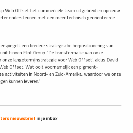
roup Web Offset het commerciële team uitgebreid en opnieuw
o beter ondersteunen met een meer technisch georiënteerde
erspiegelt een bredere strategische herpositionering van
unit binnen Flint Group. ‘De transformatie van onze
 in onze langetermijnstrategie voor Web Offset’, aldus David
l Web Offset. Wat ooit voornamelijk een pigment-
nze activiteiten in Noord- en Zuid-Amerika, waardoor we onze
gen kunnen leveren.’
ers nieuwsbrief
in je inbox